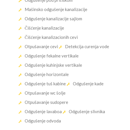
Mašinsko odgušenje kanalizacije
Odgušenje kanalizacije sajlom
Čišćenje kanalizacije
Čišćenje kanalizacionih cevi
Otpušavanje cevi
Detekcija curenja vode
Odgušenje fekalne vertikale
Odgušenje kuhinjske vertikale
Odgušenje horizontale
Odgušenje tuš kabine
Odgušenje kade
Otpušavanje wc šolje
Otpušavanje sudopere
Odgušenje lavaboa
Odgušenje slivnika
Odgušenje odvoda