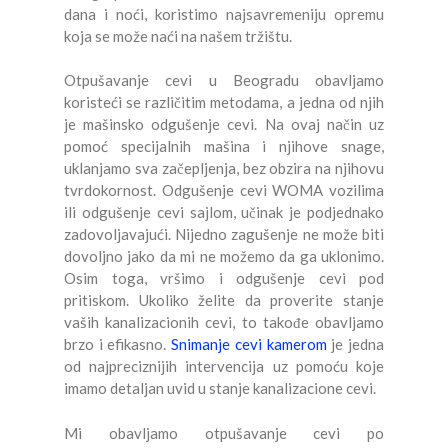
dana i noći, koristimo najsavremeniju opremu
koja se može naći na našem tržištu.
Otpušavanje cevi u Beogradu obavljamo
koristeći se različitim metodama, a jedna od njih
je mašinsko odgušenje cevi. Na ovaj način uz
pomoć specijalnih mašina i njihove snage,
uklanjamo sva začepljenja, bez obzira na njihovu
tvrdokornost. Odgušenje cevi WOMA vozilima
ili odgušenje cevi sajlom, učinak je podjednako
zadovoljavajući. Nijedno zagušenje ne može biti
dovoljno jako da mi ne možemo da ga uklonimo.
Osim toga, vršimo i odgušenje cevi pod
pritiskom. Ukoliko želite da proverite stanje
vaših kanalizacionih cevi, to takođe obavljamo
brzo i efikasno.
Snimanje cevi kamerom
je jedna
od najpreciznijih intervencija uz pomoću koje
imamo detaljan uvid u stanje kanalizacione cevi.
Mi obavljamo otpušavanje cevi po