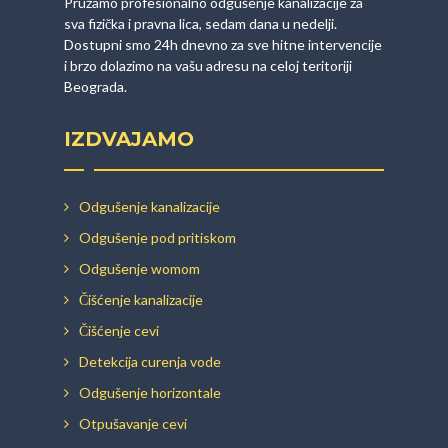
Pružamo profesionalno odgušenje kanalizacije za
sva fizička i pravna lica, sedam dana u nedelji.
Dostupni smo 24h dnevno za sve hitne intervencije
i brzo dolazimo na vašu adresu na celoj teritoriji
Beograda.
IZDVAJAMO
Odgušenje kanalizacije
Odgušenje pod pritiskom
Odgušenje womom
Čišćenje kanalizacije
Čišćenje cevi
Detekcija curenja vode
Odgušenje horizontale
Otpušavanje cevi