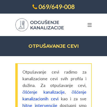
069/649-008
ODGUŠENJE KANALIZACIJE
HITNE INTERVENCIJE
VODOINSTALATER POVOLJNO
Čišćenje kanalizacije
OTPUŠAVANJE KANALIZACIJE
Čišćenje kanalizacionih cevi
ODGUŠENJE KANALIZACIJE
OTPUŠAVANJE CEVI
Otpušavanje cevi
BEOGRAD
Snimanje cevi kamerom
OTPUŠAVANJE KANALIZACIJE CENA
Otpušavanje cevi radimo za
Odgušenje fekalne vertikale
SERVIS VEŠ MAŠINA
kanalizacione cevi svih profila i
dužina. Za otpušavanje cevi,
Odgušenje horizontale
čišćenje kanalizacije
,
čišćenje
kanalizacionih cevi
kao i za sve
Odgušenje kuhinjske vertikale
hitne intervencije
dostupni smo