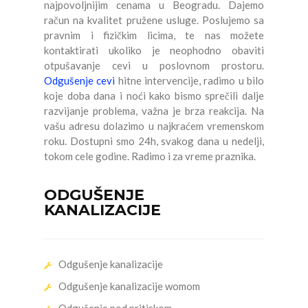
najpovoljnijim cenama u Beogradu. Dajemo
račun na kvalitet pružene usluge. Poslujemo sa
pravnim i fizičkim licima, te nas možete
kontaktirati ukoliko je neophodno obaviti
otpušavanje cevi u poslovnom prostoru.
Odgušenje cevi
hitne intervencije, radimo u bilo
koje doba dana i noći kako bismo sprečili dalje
razvijanje problema, važna je brza reakcija. Na
vašu adresu dolazimo u najkraćem vremenskom
roku. Dostupni smo 24h, svakog dana u nedelji,
tokom cele godine. Radimo i za vreme praznika.
ODGUŠENJE
KANALIZACIJE
Odgušenje kanalizacije
Odgušenje kanalizacije womom
Odgušenje pod pritiskom