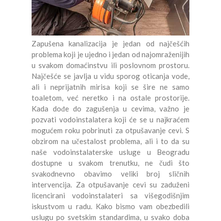
Odgušenje kade
Odgušenje tuš kabine
Zapušena kanalizacija je jedan od najčešćih
Odgušenje lavaboa
problema koji je ujedno i jedan od najomraženijih
u svakom domaćinstvu ili poslovnom prostoru.
Odgušenje slivnika
Najčešće se javlja u vidu sporog oticanja vode,
ali i neprijatnih mirisa koji se šire ne samo
Detekcija curenja vode
toaletom, već neretko i na ostale prostorije.
Kada dođe do zagušenja u cevima, važno je
pozvati vodoinstalatera koji će se u najkraćem
mogućem roku pobrinuti za otpušavanje cevi. S
obzirom na učestalost problema, ali i to da su
naše vodoinstalaterske usluge u Beogradu
dostupne u svakom trenutku, ne čudi što
svakodnevno obavimo veliki broj sličnih
intervencija. Za otpušavanje cevi su zaduženi
licencirani vodoinstalateri sa višegodišnjim
iskustvom u radu. Kako bismo vam obezbedili
uslugu po svetskim standardima, u svako doba